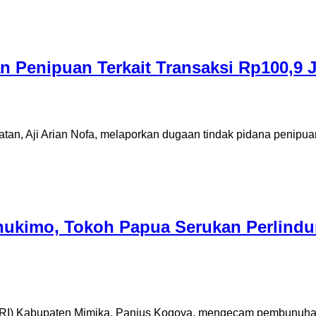
 Penipuan Terkait Transaksi Rp100,9 
an, Aji Arian Nofa, melaporkan dugaan tindak pidana penipua
ukimo, Tokoh Papua Serukan Perlindu
-RI) Kabupaten Mimika, Panius Kogoya, mengecam pembunuhan 