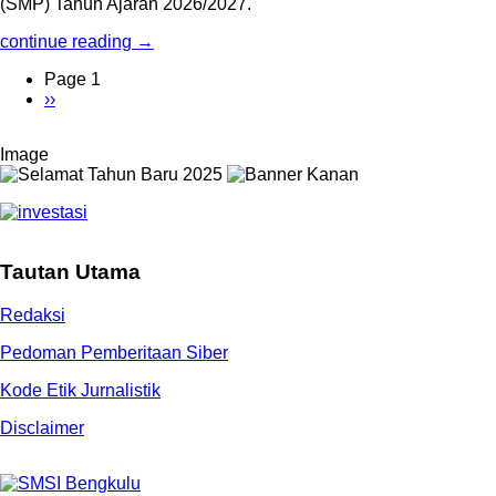
(SMP) Tahun Ajaran 2026/2027.
continue reading →
Page 1
Next
››
Pagination
page
Image
Tautan Utama
Redaksi
Pedoman Pemberitaan Siber
Kode Etik Jurnalistik
Disclaimer