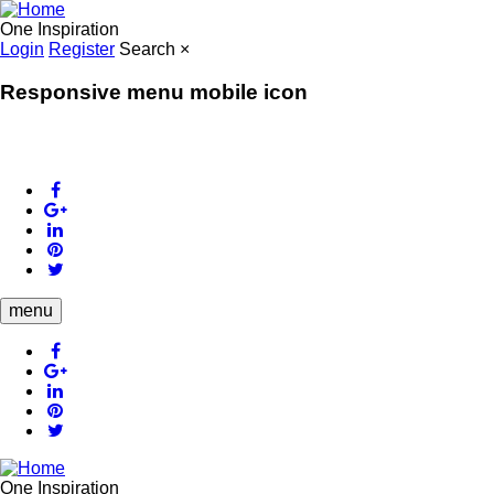
Skip
to
One Inspiration
main
Login
Register
Search
×
content
Responsive menu mobile icon
MENU
menu
One Inspiration