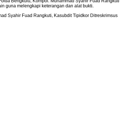
sus Polda Bengkulu, Kompol. Muhammad Syahir Fuad Rangkuti
in guna melengkapi keterangan dan alat bukti.
d Syahir Fuad Rangkuti, Kasubdit Tipidkor Ditreskrimsus