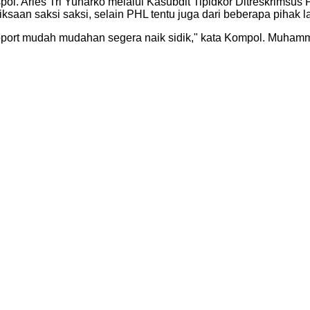
spol. Aries Tri Yunarko melalui Kasubdit Tipidkor Ditreskrim
aan saksi saksi, selain PHL tentu juga dari beberapa pihak la
port mudah mudahan segera naik sidik," kata Kompol. Muhamma