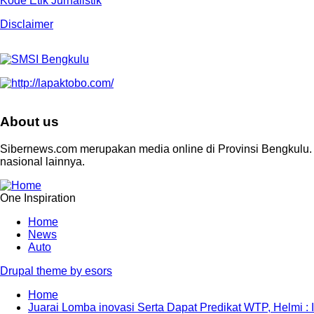
Kode Etik Jurnalistik
Disclaimer
About us
Sibernews.com merupakan media online di Provinsi Bengkulu. S
nasional lainnya.
One Inspiration
Home
News
Footer
Auto
menu
Drupal theme by esors
Home
Juarai Lomba inovasi Serta Dapat Predikat WTP, Helmi : 