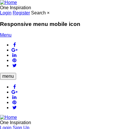
Skip
to
One Inspiration
main
Login
Register
Search
×
content
Responsive menu mobile icon
Menu
menu
One Inspiration
Login
Sign Up