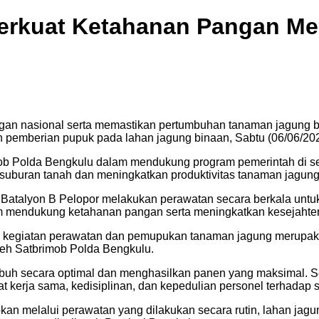
erkuat Ketahanan Pangan Mel
n nasional serta memastikan pertumbuhan tanaman jagung ber
pemberian pupuk pada lahan jagung binaan, Sabtu (06/06/202
mob Polda Bengkulu dalam mendukung program pemerintah di s
uburan tanah dan meningkatkan produktivitas tanaman jagung
Batalyon B Pelopor melakukan perawatan secara berkala unt
lam mendukung ketahanan pangan serta meningkatkan kesejahte
egiatan perawatan dan pemupukan tanaman jagung merupakan
eh Satbrimob Polda Bengkulu.
tumbuh secara optimal dan menghasilkan panen yang maksimal.
kerja sama, kedisiplinan, dan kepedulian personel terhadap se
pkan melalui perawatan yang dilakukan secara rutin, lahan ja