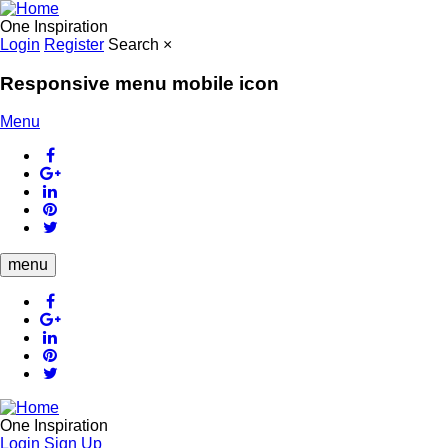
Skip
to
One Inspiration
main
Login
Register
Search
×
content
Responsive menu mobile icon
Menu
menu
One Inspiration
Login
Sign Up