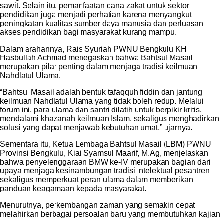
sawit. Selain itu, pemanfaatan dana zakat untuk sektor
pendidikan juga menjadi perhatian karena menyangkut
peningkatan kualitas sumber daya manusia dan perluasan
akses pendidikan bagi masyarakat kurang mampu.
Dalam arahannya, Rais Syuriah PWNU Bengkulu KH
Hasbullah Achmad menegaskan bahwa Bahtsul Masail
merupakan pilar penting dalam menjaga tradisi keilmuan
Nahdlatul Ulama.
“Bahtsul Masail adalah bentuk tafaqquh fiddin dan jantung
keilmuan Nahdlatul Ulama yang tidak boleh redup. Melalui
forum ini, para ulama dan santri dilatih untuk berpikir kritis,
mendalami khazanah keilmuan Islam, sekaligus menghadirkan
solusi yang dapat menjawab kebutuhan umat,” ujarnya.
Sementara itu, Ketua Lembaga Bahtsul Masail (LBM) PWNU
Provinsi Bengkulu, Kiai Syamsul Maarif, M.Ag, menjelaskan
bahwa penyelenggaraan BMW ke-IV merupakan bagian dari
upaya menjaga kesinambungan tradisi intelektual pesantren
sekaligus memperkuat peran ulama dalam memberikan
panduan keagamaan kepada masyarakat.
Menurutnya, perkembangan zaman yang semakin cepat
melahirkan berbagai persoalan baru yang membutuhkan kajian