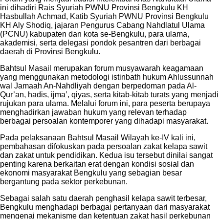
ini dihadiri Rais Syuriah PWNU Provinsi Bengkulu KH
Hasbullah Achmad, Katib Syuriah PWNU Provinsi Bengkulu
KH Aly Shodiq, jajaran Pengurus Cabang Nahdlatul Ulama
(PCNU) kabupaten dan kota se-Bengkulu, para ulama,
akademisi, serta delegasi pondok pesantren dari berbagai
daerah di Provinsi Bengkulu.
Bahtsul Masail merupakan forum musyawarah keagamaan
yang menggunakan metodologi istinbath hukum Ahlussunnah
wal Jamaah An-Nahdliyah dengan berpedoman pada Al-
Qur’an, hadis, ijma’, qiyas, serta kitab-kitab turats yang menjadi
rujukan para ulama. Melalui forum ini, para peserta berupaya
menghadirkan jawaban hukum yang relevan terhadap
berbagai persoalan kontemporer yang dihadapi masyarakat.
Pada pelaksanaan Bahtsul Masail Wilayah ke-IV kali ini,
pembahasan difokuskan pada persoalan zakat kelapa sawit
dan zakat untuk pendidikan. Kedua isu tersebut dinilai sangat
penting karena berkaitan erat dengan kondisi sosial dan
ekonomi masyarakat Bengkulu yang sebagian besar
bergantung pada sektor perkebunan.
Sebagai salah satu daerah penghasil kelapa sawit terbesar,
Bengkulu menghadapi berbagai pertanyaan dari masyarakat
mengenai mekanisme dan ketentuan zakat hasil perkebunan