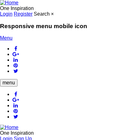
Skip
to
One Inspiration
main
Login
Register
Search
×
content
Responsive menu mobile icon
Menu
menu
One Inspiration
Login
Sign Up